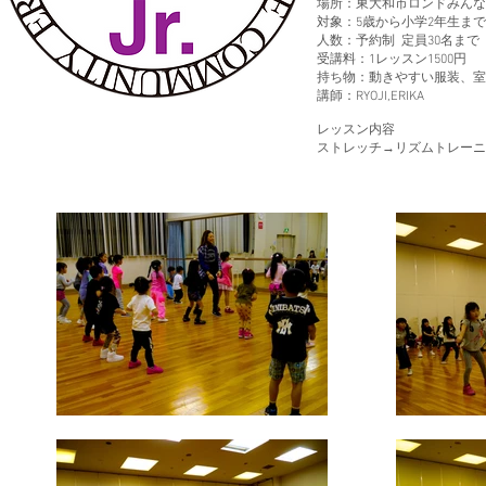
場所：東大和市ロンドみんなの
対象：5歳から小学2年生ま
人数：予約制 定員30名まで
受講料：1レッスン1500円
持ち物：動きやすい服装、室
講師：RYOJI,ERIKA
レッスン内容
ストレッチ→リズムトレー