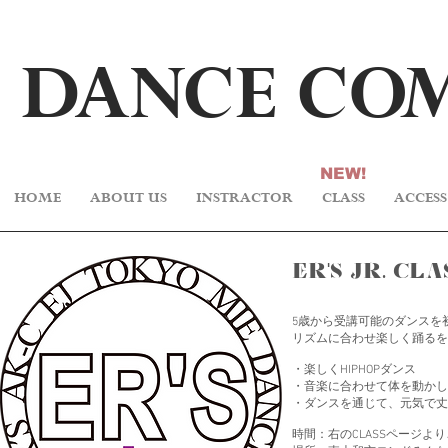
DA
N
CE C
O
NEW!
HOME
ABOUT US
INSTRACTOR
CLASS
ACCESS
ER'S Jr. CL
5歳から受講可能のダンスを
​リズムに合わせ楽しく踊る
・楽しくHIPHOPダンス
・音楽に合わせて体を動かし
・ダンスを通じて、元気で丈
時間：右のCLASSページよ