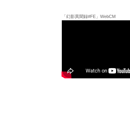
「幻影異聞録#FE」WebCM