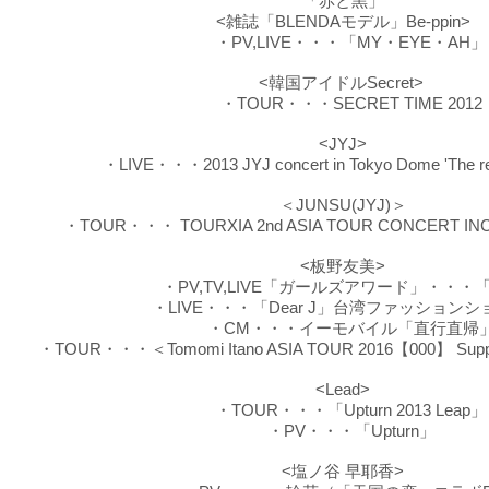
「赤と黒」
<雑誌「BLENDAモデル」Be-ppin>
・PV,LIVE・・・「MY・EYE・AH」
<韓国アイドルSecret>
・TOUR・・・SECRET TIME 2012
<JYJ>
・LIVE・・・2013 JYJ concert in Tokyo Dome 'The retu
＜JUNSU(JYJ)＞
・TOUR・・・ TOURXIA 2nd ASIA TOUR CONCERT INCR
<板野友美>
・PV,TV,LIVE「ガールズアワード」・・・
・LIVE・・・「Dear J」台湾ファッションシ
・CM・・・イーモバイル「直行直帰
・TOUR・・・​＜Tomomi Itano ASIA TOUR 2016【000】 Supp
<Lead>
・TOUR・・・「Upturn 2013 Leap」
・PV・・・「Upturn」
<塩ノ谷 早耶香>