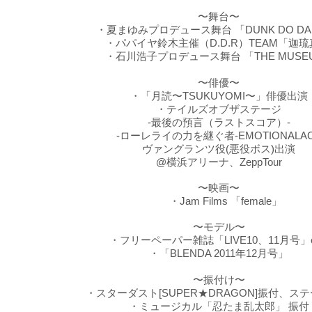
〜舞台〜
・夏まゆみプロデュース舞台 「DUNK DO DAN
・パパイヤ鈴木主催（D.D.R）TEAM「迦
・石川浩子プロデュース舞台 「THE MUSE
〜俳優〜
・「月読〜TSUKUYOMI〜」俳優出演
・テイルズオブザステージ
-最後の預言（ラストスコア）-
-ローレライの力を継ぐ者-EMOTIONALA
ヴァングランツ役(悪役ボス)出演
@横浜アリーナ、ZeppTour
〜映画〜
・Jam Films 「female」
〜モデル〜
・フリーペーパー雑誌「LIVE10、11月号」e
・「BLENDA 2011年12月号」
〜振付け〜
・スターダスト[SUPER★DRAGON]振付、ス
​・ミュージカル「忍たま乱太郎」 振付