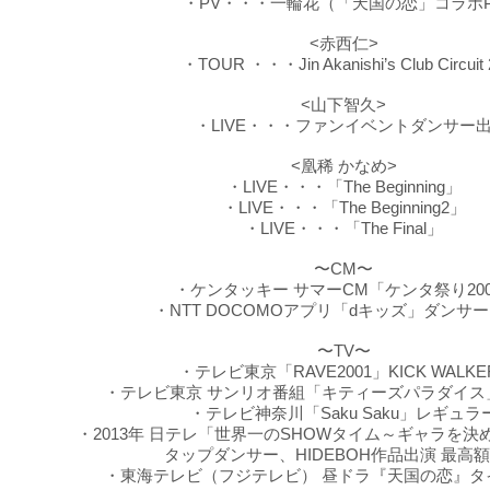
・PV・・・一輪花（「天国の恋」コラボP
<赤西仁>
・TOUR ・・・Jin Akanishi’s Club Circuit 
<山下智久>
・LIVE・・・ファンイベントダンサー
<凰稀 かなめ>
・LIVE・・・「The Beginning」
・LIVE・・・「The Beginning2」
・LIVE・・・「The Final」
〜CM〜
・ケンタッキー サマーCM「ケンタ祭り200
・NTT DOCOMOアプリ「dキッズ」ダンサ
〜TV〜
・テレビ東京「RAVE2001」KICK WALKE
・テレビ東京 サンリオ番組「キティーズパラダイス
・テレビ神奈川「Saku Saku」レギュラ
・
2013年 日テレ「世界一のSHOWタイム～ギャラを
タップダンサー、HIDEBOH作品出演 最高
・東海テレビ（フジテレビ） 昼ドラ『天国の恋』タ