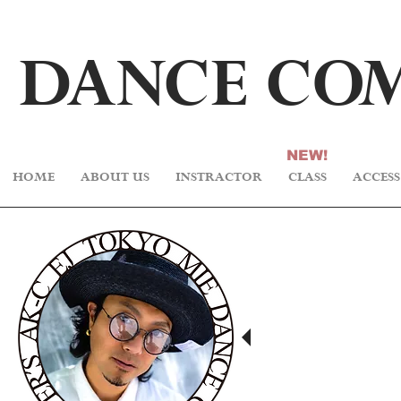
DA
N
CE C
O
NEW!
HOME
ABOUT US
INSTRACTOR
CLASS
ACCESS
■PROFILE■
東京都瑞穂町出身。
15歳でダンスに興味を
LOCKダンスを学び、当
Champion獲得。
19歳でオーディション
TRF SAMプロデュース
21歳から主にダンスイ