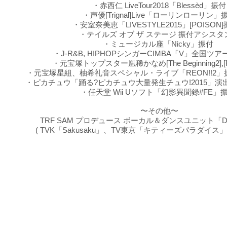
・赤西仁 LiveTour2018「Blessèd」振付
・声優[Trignal]Live「ローリンローリン」
・安室奈美恵「LIVESTYLE2015」[POISON
・テイルズ オブ ザ ステージ 振付アシスタ
・ミュージカル座「Nicky」振付
・J-R&B, HIPHOPシンガーCIMBA「V」全国ツ
・元宝塚トップスター凰稀かなめ[The Beginning2],[F
・元宝塚星組、柚希礼音スペシャル・ライブ「REON!!2
・ピカチュウ「踊る?ピカチュウ大量発生チュウ!2015」
・任天堂 Wii Uソフト「幻影異聞録#FE」
〜その他〜
TRF SAM プロデュース ボーカル＆ダンスユニット「D-st
( TVK「Sakusaku」、TV東京「キティーズパラダイ