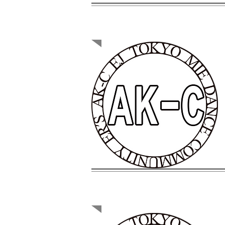
AK-C
MIEER'S