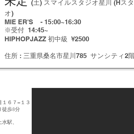
未定
(土) スマイルスタジオ星川 (Hス
オ)
MIE ER'S - 15:00~16:30
※受付 14:45~
HIPHOPJAZZ 初中級 ¥2500
住所 : 三重県桑名市星川785 サンシティ2
目１６７−１３
り徒歩8分
上水駅、