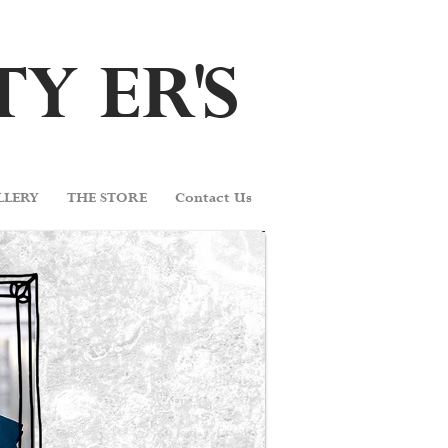
TY E
R'
S
LLERY
THE STORE
Contact Us