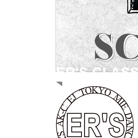
S
ER'S CLAS