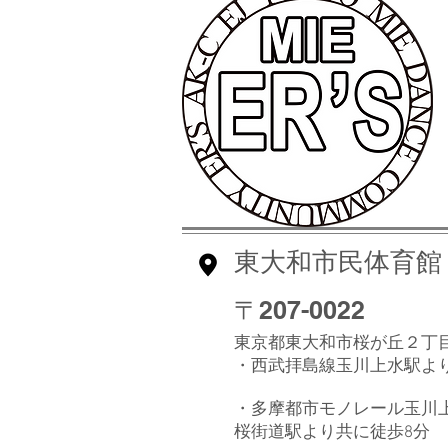
東大和市民体育館
〒207-0022
東京都東大和市桜が丘２丁
・西武拝島線玉川上水駅よ
・多摩都市モノレール玉川
桜街道駅より共に徒歩8分