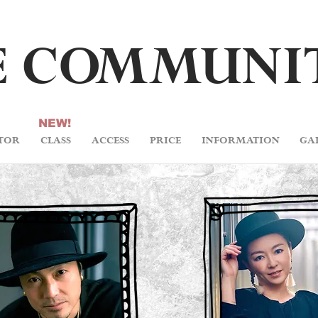
 C
O
M
M
U
NI
NEW!
TOR
CLASS
ACCESS
PRICE
INFORMATION
GA