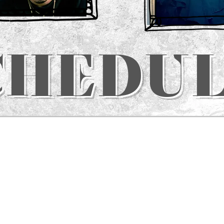
chedu
S